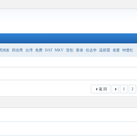
周润发
田佳秀
台湾
免费
DAT
MKV
宣彤
香港
任达华
温碧霞
老婆
钟楚红
返 回
1
2