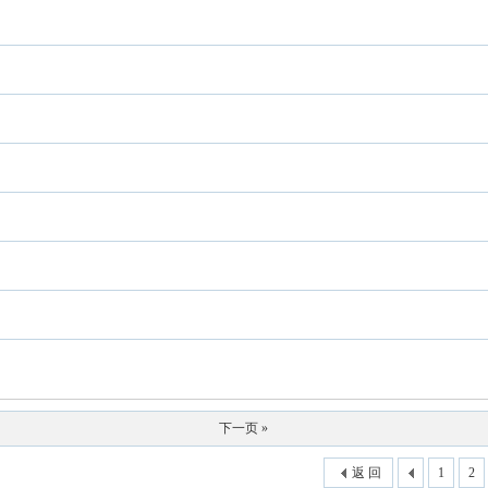
下一页 »
返 回
1
2