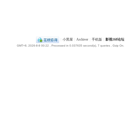
|
小黑屋
|
Archiver
|
手机版
|
影视168论坛
GMT+8, 2026-8-8 00:22
, Processed in 0.037635 second(s), 7 queries , Gzip On.