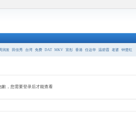
周润发
田佳秀
台湾
免费
DAT
MKV
宣彤
香港
任达华
温碧霞
老婆
钟楚红
抱歉，您需要登录后才能查看